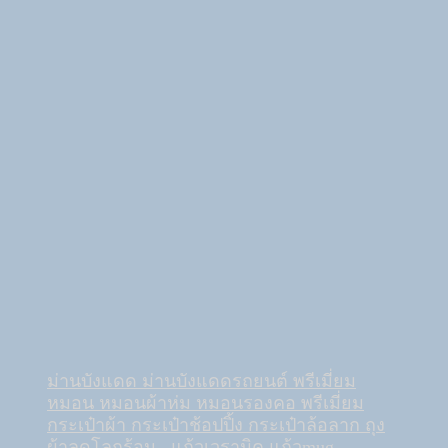
ม่านบังแดด ม่านบังแดดรถยนต์ พรีเมี่ยม
หมอน หมอนผ้าห่ม หมอนรองคอ พรีเมี่ยม
กระเป๋าผ้า กระเป๋าช้อปปิ้ง กระเป๋าล้อลาก ถุง
ผ้าลดโลกร้อน
แก้วเวรามิค แก้วmug