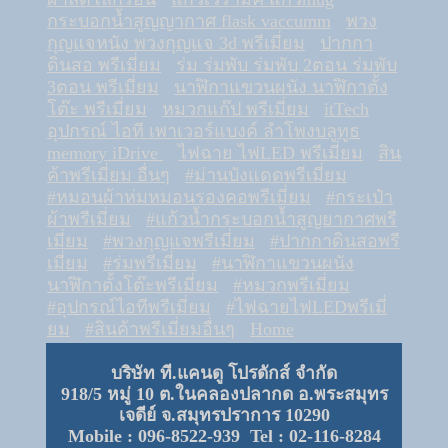
กระบอกน้ำสูญญากาศ flask vaccumm
พวง
กุญแจหนัง พวงกุญแจ 3d พรีเมี่ยม
ปากกา
ดินสอ พรีเมี่ยม
ร่ม ร่มพับ ร่มพับ 2ตอน ร่มพับ
3ตอน พรีเมี่ยม
นาฬิกาแขวนผนัง นาฬิกาตั้ง
โต๊ะ พรีเมี่ยม
หมวกแก๊ป พรีเมี่ยม
itTech
อุปกรณ์ ไอที เพาเวอร์แบงค์ ลำโพงบลูทูธ
memory iDrive
ไฟฉาย ไฟLED พรีเมี่ยม
สิน
ค้าพรีเมี่ยม อื่นๆ
#ม่านบังแดดพรีเมี่ยม
#หมอนผ้าห่มหมอนรองคอพรีเมี่ยม
#กระเป๋า
ผ้าพรีเมี่ยม
#แก้วน้ำกระบอกน้ำสูญยากาศพรี
เมี่ยม
#พวงกุญแจพรีเมี่ยม
#ปากกาดินสอพรี
เมี่ยม
#ร่มพรีเมี่ยม
#นาฬิกาแขวนผนัง
นาฬิกาตั้งโต๊ะพรีเมี่ยม
#หมวกพรีเมี่ยม
#อุปกรณ์ไอทีพรีเมี่ยม
#ไฟฉายไฟLEDพรีเมี่
ยม
#สินค้าพรีเมี่ยมอื่นๆ
Home
บริษัท ที.แคนดู โปรดักส์ จำกัด
918/5 หมู่ 10 ต.ในคลองปลากด อ.พระสมุทร
เจดีย์ จ.สมุทรปราการ 10290
Mobile : 096-8522-939 Tel : 02-116-8284